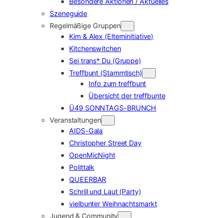
Besondere Aktionen / Aktuelles
Szeneguide
Regelmäßige Gruppen
Kim & Alex (Elterninitiative)
Kitchenswitchen
Sei trans* Du (Gruppe)
Treffbunt (Stammtisch)
Info zum treffbunt
Übersicht der treffbunte
Ü49 SONNTAGS-BRUNCH
Veranstaltungen
AIDS-Gala
Christopher Street Day
OpenMicNight
Polittalk
QUEERBAR
Schrill und Laut (Party)
vielbunter Weihnachtsmarkt
Jugend & Community