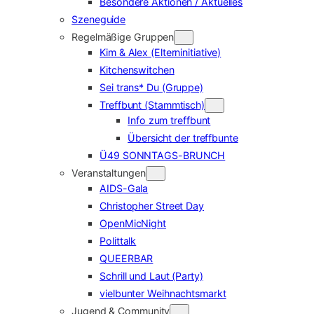
Besondere Aktionen / Aktuelles
Szeneguide
Regelmäßige Gruppen
Kim & Alex (Elterninitiative)
Kitchenswitchen
Sei trans* Du (Gruppe)
Treffbunt (Stammtisch)
Info zum treffbunt
Übersicht der treffbunte
Ü49 SONNTAGS-BRUNCH
Veranstaltungen
AIDS-Gala
Christopher Street Day
OpenMicNight
Polittalk
QUEERBAR
Schrill und Laut (Party)
vielbunter Weihnachtsmarkt
Jugend & Community