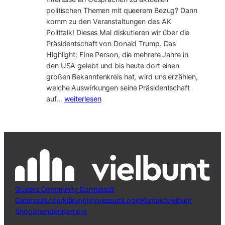
politischen Themen mit queerem Bezug? Dann
komm zu den Veranstaltungen des AK
Polittalk! Dieses Mal diskutieren wir über die
Präsidentschaft von Donald Trump. Das
Highlight: Eine Person, die mehrere Jahre in
den USA gelebt und bis heute dort einen
großen Bekanntenkreis hat, wird uns erzählen,
welche Auswirkungen seine Präsidentschaft
22.11.:
auf…
weiterlesen
Donald
Trump
und
die
Auswirkungen
seiner
Präsidentschaft
auf
Queere Community Darmstadt
queee
Datenschutzerklärung
Impressum
Login
Kontakt
vielbunt
Menschen
Shop
Spenden
Karriere
in