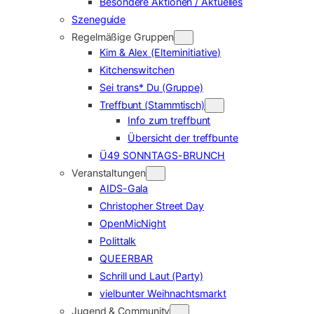
Besondere Aktionen / Aktuelles
Szeneguide
Regelmäßige Gruppen
Kim & Alex (Elterninitiative)
Kitchenswitchen
Sei trans* Du (Gruppe)
Treffbunt (Stammtisch)
Info zum treffbunt
Übersicht der treffbunte
Ü49 SONNTAGS-BRUNCH
Veranstaltungen
AIDS-Gala
Christopher Street Day
OpenMicNight
Polittalk
QUEERBAR
Schrill und Laut (Party)
vielbunter Weihnachtsmarkt
Jugend & Community