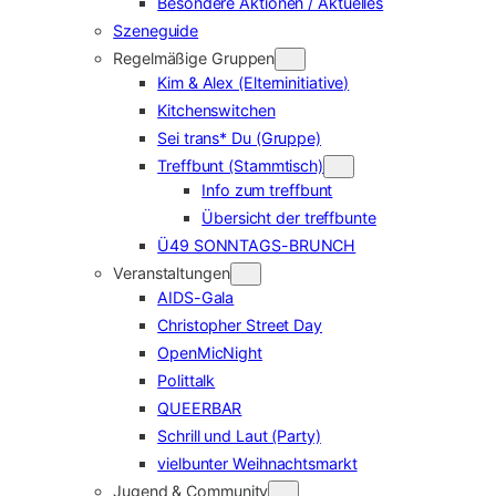
Besondere Aktionen / Aktuelles
Szeneguide
Regelmäßige Gruppen
Kim & Alex (Elterninitiative)
Kitchenswitchen
Sei trans* Du (Gruppe)
Treffbunt (Stammtisch)
Info zum treffbunt
Übersicht der treffbunte
Ü49 SONNTAGS-BRUNCH
Veranstaltungen
AIDS-Gala
Christopher Street Day
OpenMicNight
Polittalk
QUEERBAR
Schrill und Laut (Party)
vielbunter Weihnachtsmarkt
Jugend & Community