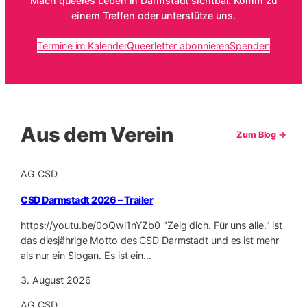
Mach queeres Leben in Darmstadt sichtbar. Komm zu
einem Treffen oder unterstütze uns.
Termine im Kalender
Queerletter abonnieren
Spenden
Aus dem Verein
Zum Blog →
AG CSD
CSD Darmstadt 2026 – Trailer
https://youtu.be/0oQwl1nYZb0 "Zeig dich. Für uns alle." ist
das diesjährige Motto des CSD Darmstadt und es ist mehr
als nur ein Slogan. Es ist ein…
3. August 2026
AG CSD