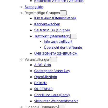
Besondere Aktionen / Aktuelles
Szeneguide
Regelmäßige Gruppen
Kim & Alex (Elterninitiative)
Kitchenswitchen
Sei trans* Du (Gruppe)
Treffbunt (Stammtisch)
Info zum treffbunt
Übersicht der treffbunte
Ü49 SONNTAGS-BRUNCH
Veranstaltungen
AIDS-Gala
Christopher Street Day
OpenMicNight
Polittalk
QUEERBAR
Schrill und Laut (Party)
vielbunter Weihnachtsmarkt
Jugend & Community