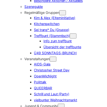
Besondere Aktionen / Aktuelles
Szeneguide
Regelmäßige Gruppen
Kim & Alex (Elterninitiative)
Kitchenswitchen
Sei trans* Du (Gruppe)
Treffbunt (Stammtisch)
Info zum treffbunt
Übersicht der treffbunte
Ü49 SONNTAGS-BRUNCH
Veranstaltungen
AIDS-Gala
Christopher Street Day
OpenMicNight
Polittalk
QUEERBAR
Schrill und Laut (Party)
vielbunter Weihnachtsmarkt
Jugend & Community