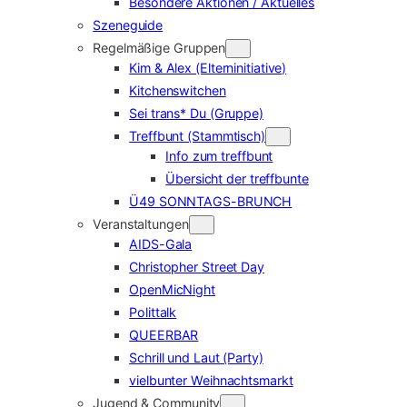
Besondere Aktionen / Aktuelles
Szeneguide
Regelmäßige Gruppen
Kim & Alex (Elterninitiative)
Kitchenswitchen
Sei trans* Du (Gruppe)
Treffbunt (Stammtisch)
Info zum treffbunt
Übersicht der treffbunte
Ü49 SONNTAGS-BRUNCH
Veranstaltungen
AIDS-Gala
Christopher Street Day
OpenMicNight
Polittalk
QUEERBAR
Schrill und Laut (Party)
vielbunter Weihnachtsmarkt
Jugend & Community