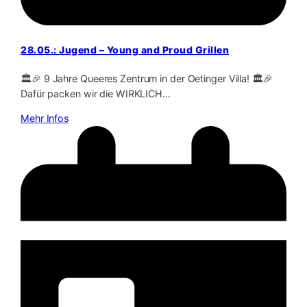
28.05.: Jugend – Young and Proud Grillen
🏛️🎉 9 Jahre Queeres Zentrum in der Oetinger Villa! 🏛️🎉
Dafür packen wir die WIRKLICH…
Mehr Infos