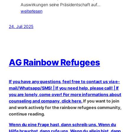
22.11.:
Auswirkungen seine Präsidentschaft auf…
Donald
weiterlesen
Trump
und
24. Juli 2025
die
Auswirkungen
seiner
Präsidentschaft
auf
AG Rainbow Refugees
queee
Menschen
in
If you have any questions, feel free to contact us via e-
den
mail/Whatsapp/SMS! | If you need help, please call! | If
USA
you are lonely, come over! For more informations about
und
counseling and company, click here.
If you want to join
Europa
and work actively for the rainbow refugees community,
continue reading.
Wenn du eine Frage hast, dann schreib uns. Wenn du
Hilfe brauchst, dann rufe uns. Wenn du allein bist, dann