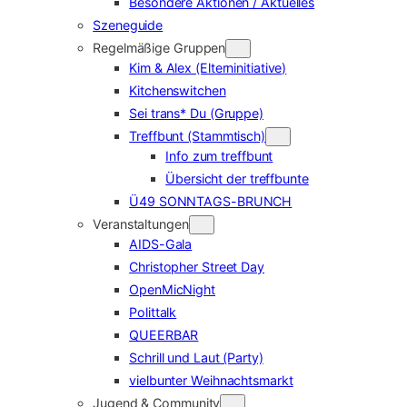
Besondere Aktionen / Aktuelles
Szeneguide
Regelmäßige Gruppen
Kim & Alex (Elterninitiative)
Kitchenswitchen
Sei trans* Du (Gruppe)
Treffbunt (Stammtisch)
Info zum treffbunt
Übersicht der treffbunte
Ü49 SONNTAGS-BRUNCH
Veranstaltungen
AIDS-Gala
Christopher Street Day
OpenMicNight
Polittalk
QUEERBAR
Schrill und Laut (Party)
vielbunter Weihnachtsmarkt
Jugend & Community