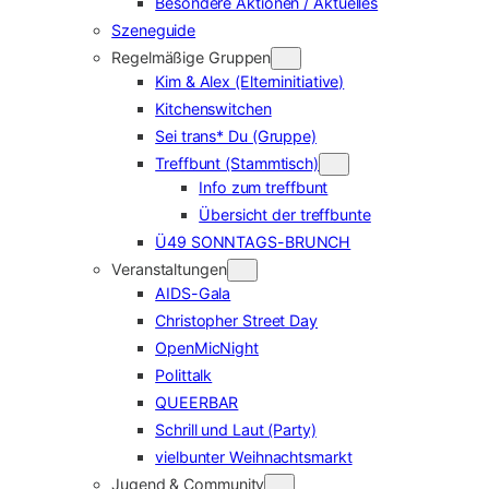
Besondere Aktionen / Aktuelles
Szeneguide
Regelmäßige Gruppen
Kim & Alex (Elterninitiative)
Kitchenswitchen
Sei trans* Du (Gruppe)
Treffbunt (Stammtisch)
Info zum treffbunt
Übersicht der treffbunte
Ü49 SONNTAGS-BRUNCH
Veranstaltungen
AIDS-Gala
Christopher Street Day
OpenMicNight
Polittalk
QUEERBAR
Schrill und Laut (Party)
vielbunter Weihnachtsmarkt
Jugend & Community