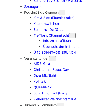
Besondere Aktionen / Aktuelles
Szeneguide
Regelmäßige Gruppen
Kim & Alex (Elterninitiative)
Kitchenswitchen
Sei trans* Du (Gruppe)
Treffbunt (Stammtisch)
Info zum treffbunt
Übersicht der treffbunte
Ü49 SONNTAGS-BRUNCH
Veranstaltungen
AIDS-Gala
Christopher Street Day
OpenMicNight
Polittalk
QUEERBAR
Schrill und Laut (Party)
vielbunter Weihnachtsmarkt
Jugend & Community