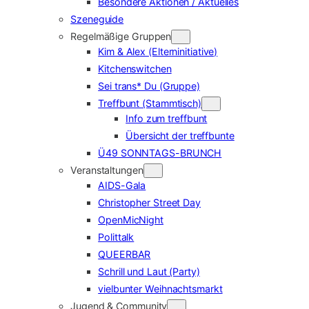
Besondere Aktionen / Aktuelles
Szeneguide
Regelmäßige Gruppen
Kim & Alex (Elterninitiative)
Kitchenswitchen
Sei trans* Du (Gruppe)
Treffbunt (Stammtisch)
Info zum treffbunt
Übersicht der treffbunte
Ü49 SONNTAGS-BRUNCH
Veranstaltungen
AIDS-Gala
Christopher Street Day
OpenMicNight
Polittalk
QUEERBAR
Schrill und Laut (Party)
vielbunter Weihnachtsmarkt
Jugend & Community