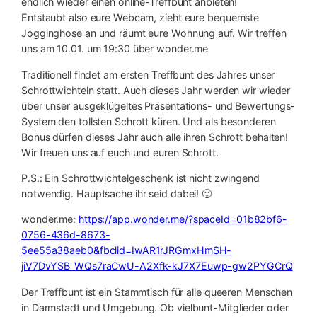
endlich wieder einen online-Treffbunt anbieten!
Entstaubt also eure Webcam, zieht eure bequemste
Jogginghose an und räumt eure Wohnung auf. Wir treffen
uns am 10.01. um 19:30 über wonder.me
Traditionell findet am ersten Treffbunt des Jahres unser
Schrottwichteln statt. Auch dieses Jahr werden wir wieder
über unser ausgeklügeltes Präsentations- und Bewertungs-
System den tollsten Schrott küren. Und als besonderen
Bonus dürfen dieses Jahr auch alle ihren Schrott behalten!
Wir freuen uns auf euch und euren Schrott.
P.S.: Ein Schrottwichtelgeschenk ist nicht zwingend
notwendig. Hauptsache ihr seid dabei! 🙂
wonder.me:
https://app.wonder.me/?spaceId=01b82bf6-
0756-436d-8673-
5ee55a38aeb0&fbclid=IwAR1rJRGmxHmSH-
jiV7DvYSB_WQs7raCwU-A2Xfk-kJ7X7Euwp-gw2PYGCrQ
Der Treffbunt ist ein Stammtisch für alle queeren Menschen
in Darmstadt und Umgebung. Ob vielbunt-Mitglieder oder