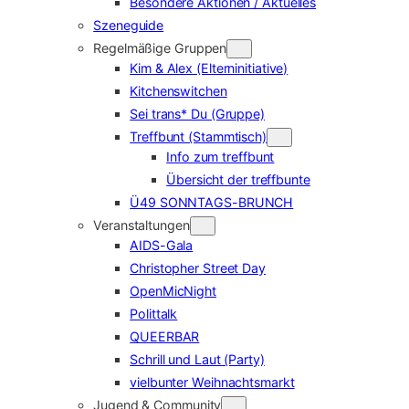
Besondere Aktionen / Aktuelles
Szeneguide
Regelmäßige Gruppen
Kim & Alex (Elterninitiative)
Kitchenswitchen
Sei trans* Du (Gruppe)
Treffbunt (Stammtisch)
Info zum treffbunt
Übersicht der treffbunte
Ü49 SONNTAGS-BRUNCH
Veranstaltungen
AIDS-Gala
Christopher Street Day
OpenMicNight
Polittalk
QUEERBAR
Schrill und Laut (Party)
vielbunter Weihnachtsmarkt
Jugend & Community