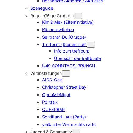
Besondere Aktionen / Aktuelles
Szeneguide
Regelmäßige Gruppen
Kim & Alex (Elterninitiative)
Kitchenswitchen
Sei trans* Du (Gruppe)
Treffbunt (Stammtisch)
Info zum treffbunt
Übersicht der treffbunte
Ü49 SONNTAGS-BRUNCH
Veranstaltungen
AIDS-Gala
Christopher Street Day
OpenMicNight
Polittalk
QUEERBAR
Schrill und Laut (Party)
vielbunter Weihnachtsmarkt
Jugend & Community