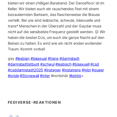
bieten wir einen chilligen Barabend. Der Dancefloor ist im
Keller. Wir bieten euch ein rauschendes Fest mit einem
bezaubernden Barteam, das flaschenweise die Brause
verteilt. Bei uns sind lesbische, schwule, bisexuelle und
trans* Menschen in der Überzahl und der Gaydar muss
nicht auf die sensibelste Frequenz gestellt werden. 😉 Wir
haben die besten DJs, um euch die ganze Nacht auf den
Beinen zu halten. Es wird wie ein nicht enden wollender
Traum. Kommt vorbei!
gay
#lesbian
#bisexual
#trans
#darmstadt
#darmstadtistbunt
#schwul
#lesbisch
#bisexuell
#csd
#csddarmstadt2025
#instagay
#instatrans
#lgbt
#queer
#pride
#Stonewall
#inter
#nonbinär
#lgbtiq
+
FEDIVERSE-REAKTIONEN