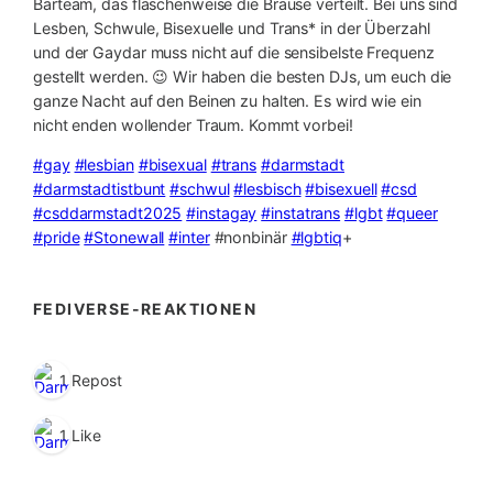
Barteam, das flaschenweise die Brause verteilt. Bei uns sind
Lesben, Schwule, Bisexuelle und Trans* in der Überzahl
und der Gaydar muss nicht auf die sensibelste Frequenz
gestellt werden. 😉 Wir haben die besten DJs, um euch die
ganze Nacht auf den Beinen zu halten. Es wird wie ein
nicht enden wollender Traum. Kommt vorbei!
#gay
#lesbian
#bisexual
#trans
#darmstadt
#darmstadtistbunt
#schwul
#lesbisch
#bisexuell
#csd
#csddarmstadt2025
#instagay
#instatrans
#lgbt
#queer
#pride
#Stonewall
#inter
#nonbinär
#lgbtiq
+
FEDIVERSE-REAKTIONEN
1 Repost
1 Like