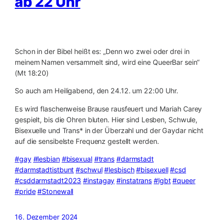
ab 22 Uhr
Schon in der Bibel heißt es: „Denn wo zwei oder drei in
meinem Namen versammelt sind, wird eine QueerBar sein“
(Mt 18:20)
So auch am Heiligabend, den 24.12. um 22:00 Uhr.
Es wird flaschenweise Brause rausfeuert und Mariah Carey
gespielt, bis die Ohren bluten. Hier sind Lesben, Schwule,
Bisexuelle und Trans* in der Überzahl und der Gaydar nicht
auf die sensibelste Frequenz gestellt werden.
#gay
#lesbian
#bisexual
#trans
#darmstadt
#darmstadtistbunt
#schwul
#lesbisch
#bisexuell
#csd
#csddarmstadt2023
#instagay
#instatrans
#lgbt
#queer
#pride
#Stonewall
16. Dezember 2024