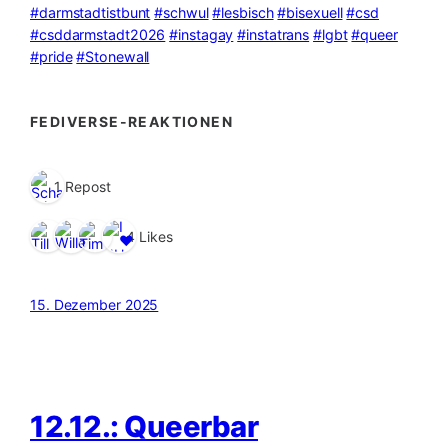
#darmstadtistbunt
#schwul
#lesbisch
#bisexuell
#csd
#csddarmstadt2026
#instagay
#instatrans
#lgbt
#queer
#pride
#Stonewall
FEDIVERSE-REAKTIONEN
1 Repost
4 Likes
15. Dezember 2025
12.12.: Queerbar