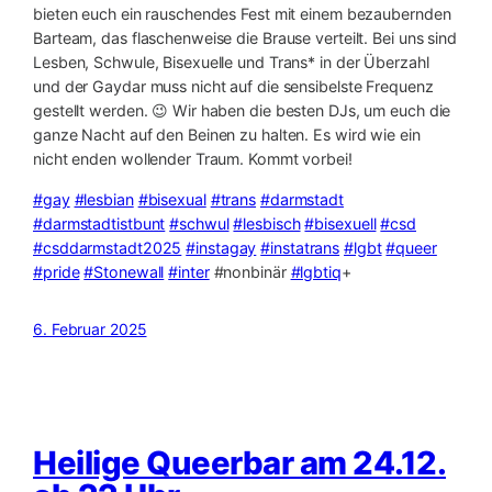
bieten euch ein rauschendes Fest mit einem bezaubernden
Barteam, das flaschenweise die Brause verteilt. Bei uns sind
Lesben, Schwule, Bisexuelle und Trans* in der Überzahl
und der Gaydar muss nicht auf die sensibelste Frequenz
gestellt werden. 😉 Wir haben die besten DJs, um euch die
ganze Nacht auf den Beinen zu halten. Es wird wie ein
nicht enden wollender Traum. Kommt vorbei!
#gay
#lesbian
#bisexual
#trans
#darmstadt
#darmstadtistbunt
#schwul
#lesbisch
#bisexuell
#csd
#csddarmstadt2025
#instagay
#instatrans
#lgbt
#queer
#pride
#Stonewall
#inter
#nonbinär
#lgbtiq
+
6. Februar 2025
Heilige Queerbar am 24.12.