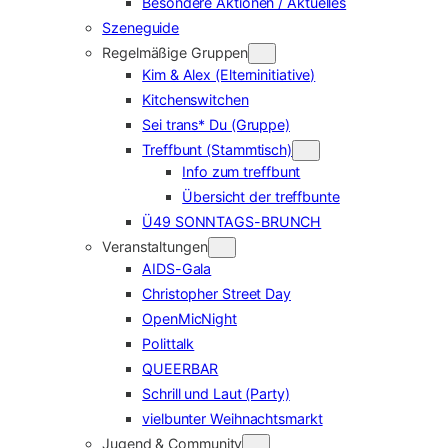
Besondere Aktionen / Aktuelles
Szeneguide
Regelmäßige Gruppen
Kim & Alex (Elterninitiative)
Kitchenswitchen
Sei trans* Du (Gruppe)
Treffbunt (Stammtisch)
Info zum treffbunt
Übersicht der treffbunte
Ü49 SONNTAGS-BRUNCH
Veranstaltungen
AIDS-Gala
Christopher Street Day
OpenMicNight
Polittalk
QUEERBAR
Schrill und Laut (Party)
vielbunter Weihnachtsmarkt
Jugend & Community