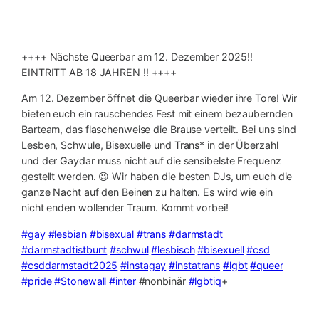
++++ Nächste Queerbar am 12. Dezember 2025‼️
EINTRITT AB 18 JAHREN ‼️ ++++
Am 12. Dezember öffnet die Queerbar wieder ihre Tore! Wir
bieten euch ein rauschendes Fest mit einem bezaubernden
Barteam, das flaschenweise die Brause verteilt. Bei uns sind
Lesben, Schwule, Bisexuelle und Trans* in der Überzahl
und der Gaydar muss nicht auf die sensibelste Frequenz
gestellt werden. 😉 Wir haben die besten DJs, um euch die
ganze Nacht auf den Beinen zu halten. Es wird wie ein
nicht enden wollender Traum. Kommt vorbei!
#gay
#lesbian
#bisexual
#trans
#darmstadt
#darmstadtistbunt
#schwul
#lesbisch
#bisexuell
#csd
#csddarmstadt2025
#instagay
#instatrans
#lgbt
#queer
#pride
#Stonewall
#inter
#nonbinär
#lgbtiq
+