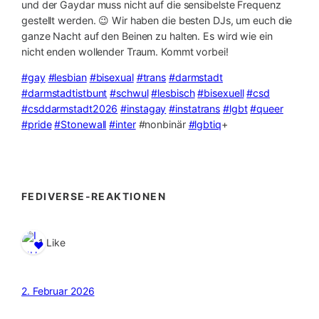
und der Gaydar muss nicht auf die sensibelste Frequenz
gestellt werden. 😉 Wir haben die besten DJs, um euch die
ganze Nacht auf den Beinen zu halten. Es wird wie ein
nicht enden wollender Traum. Kommt vorbei!
#gay
#lesbian
#bisexual
#trans
#darmstadt
#darmstadtistbunt
#schwul
#lesbisch
#bisexuell
#csd
#csddarmstadt2026
#instagay
#instatrans
#lgbt
#queer
#pride
#Stonewall
#inter
#nonbinär
#lgbtiq
+
FEDIVERSE-REAKTIONEN
1 Like
2. Februar 2026