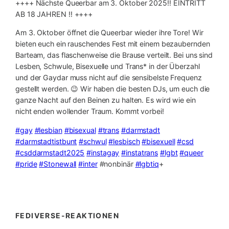
++++ Nächste Queerbar am 3. Oktober 2025‼️ EINTRITT
AB 18 JAHREN ‼️ ++++
Am 3. Oktober öffnet die Queerbar wieder ihre Tore! Wir
bieten euch ein rauschendes Fest mit einem bezaubernden
Barteam, das flaschenweise die Brause verteilt. Bei uns sind
Lesben, Schwule, Bisexuelle und Trans* in der Überzahl
und der Gaydar muss nicht auf die sensibelste Frequenz
gestellt werden. 😉 Wir haben die besten DJs, um euch die
ganze Nacht auf den Beinen zu halten. Es wird wie ein
nicht enden wollender Traum. Kommt vorbei!
#gay
#lesbian
#bisexual
#trans
#darmstadt
#darmstadtistbunt
#schwul
#lesbisch
#bisexuell
#csd
#csddarmstadt2025
#instagay
#instatrans
#lgbt
#queer
#pride
#Stonewall
#inter
#nonbinär
#lgbtiq
+
FEDIVERSE-REAKTIONEN