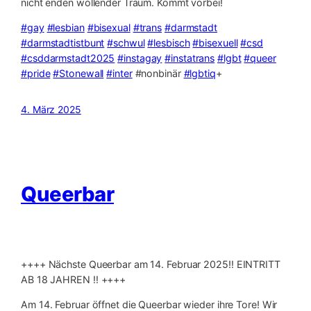
nicht enden wollender Traum. Kommt vorbei!
#gay
#lesbian
#bisexual
#trans
#darmstadt
#darmstadtistbunt
#schwul
#lesbisch
#bisexuell
#csd
#csddarmstadt2025
#instagay
#instatrans
#lgbt
#queer
#pride
#Stonewall
#inter
#nonbinär
#lgbtiq
+
4. März 2025
Queerbar
++++ Nächste Queerbar am 14. Februar 2025‼️ EINTRITT
AB 18 JAHREN ‼️ ++++
Am 14. Februar öffnet die Queerbar wieder ihre Tore! Wir