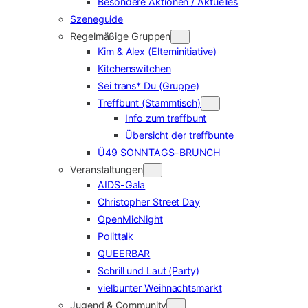
Besondere Aktionen / Aktuelles
Szeneguide
Regelmäßige Gruppen
Kim & Alex (Elterninitiative)
Kitchenswitchen
Sei trans* Du (Gruppe)
Treffbunt (Stammtisch)
Info zum treffbunt
Übersicht der treffbunte
Ü49 SONNTAGS-BRUNCH
Veranstaltungen
AIDS-Gala
Christopher Street Day
OpenMicNight
Polittalk
QUEERBAR
Schrill und Laut (Party)
vielbunter Weihnachtsmarkt
Jugend & Community