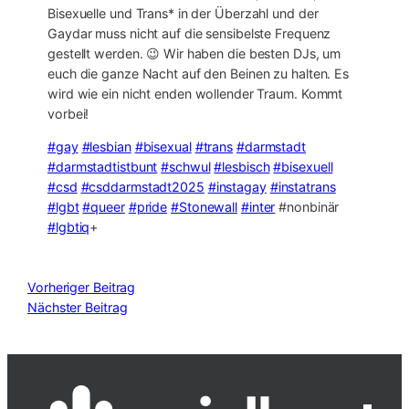
Bisexuelle und Trans* in der Überzahl und der
Gaydar muss nicht auf die sensibelste Frequenz
gestellt werden. 😉 Wir haben die besten DJs, um
euch die ganze Nacht auf den Beinen zu halten. Es
wird wie ein nicht enden wollender Traum. Kommt
vorbei!
#gay
#lesbian
#bisexual
#trans
#darmstadt
#darmstadtistbunt
#schwul
#lesbisch
#bisexuell
#csd
#csddarmstadt2025
#instagay
#instatrans
#lgbt
#queer
#pride
#Stonewall
#inter
#nonbinär
#lgbtiq
+
Vorheriger Beitrag
Nächster Beitrag