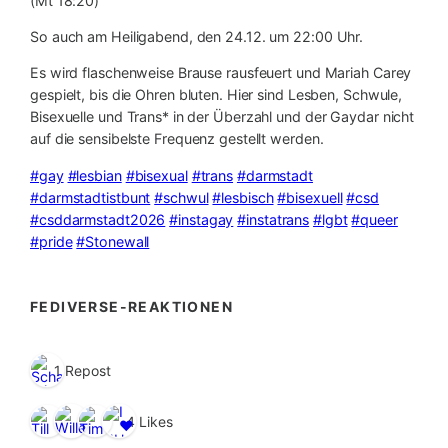
(Mt 18:20)
So auch am Heiligabend, den 24.12. um 22:00 Uhr.
Es wird flaschenweise Brause rausfeuert und Mariah Carey
gespielt, bis die Ohren bluten. Hier sind Lesben, Schwule,
Bisexuelle und Trans* in der Überzahl und der Gaydar nicht
auf die sensibelste Frequenz gestellt werden.
#gay
#lesbian
#bisexual
#trans
#darmstadt
#darmstadtistbunt
#schwul
#lesbisch
#bisexuell
#csd
#csddarmstadt2026
#instagay
#instatrans
#lgbt
#queer
#pride
#Stonewall
FEDIVERSE-REAKTIONEN
1 Repost
4 Likes