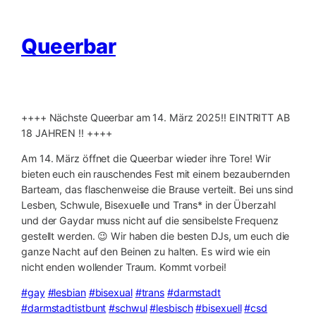
Queerbar
++++ Nächste Queerbar am 14. März 2025‼️ EINTRITT AB
18 JAHREN ‼️ ++++
Am 14. März öffnet die Queerbar wieder ihre Tore! Wir
bieten euch ein rauschendes Fest mit einem bezaubernden
Barteam, das flaschenweise die Brause verteilt. Bei uns sind
Lesben, Schwule, Bisexuelle und Trans* in der Überzahl
und der Gaydar muss nicht auf die sensibelste Frequenz
gestellt werden. 😉 Wir haben die besten DJs, um euch die
ganze Nacht auf den Beinen zu halten. Es wird wie ein
nicht enden wollender Traum. Kommt vorbei!
#gay
#lesbian
#bisexual
#trans
#darmstadt
#darmstadtistbunt
#schwul
#lesbisch
#bisexuell
#csd