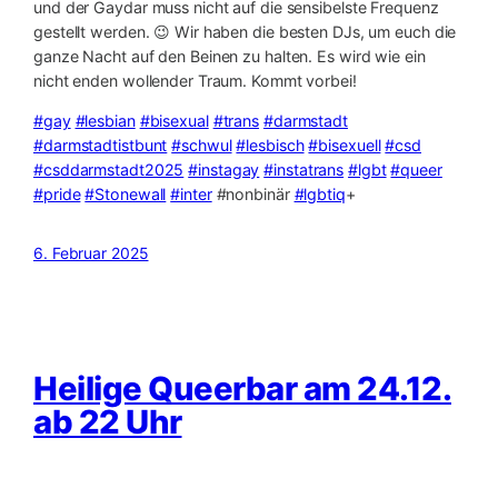
und der Gaydar muss nicht auf die sensibelste Frequenz
gestellt werden. 😉 Wir haben die besten DJs, um euch die
ganze Nacht auf den Beinen zu halten. Es wird wie ein
nicht enden wollender Traum. Kommt vorbei!
#gay
#lesbian
#bisexual
#trans
#darmstadt
#darmstadtistbunt
#schwul
#lesbisch
#bisexuell
#csd
#csddarmstadt2025
#instagay
#instatrans
#lgbt
#queer
#pride
#Stonewall
#inter
#nonbinär
#lgbtiq
+
6. Februar 2025
Heilige Queerbar am 24.12.
ab 22 Uhr