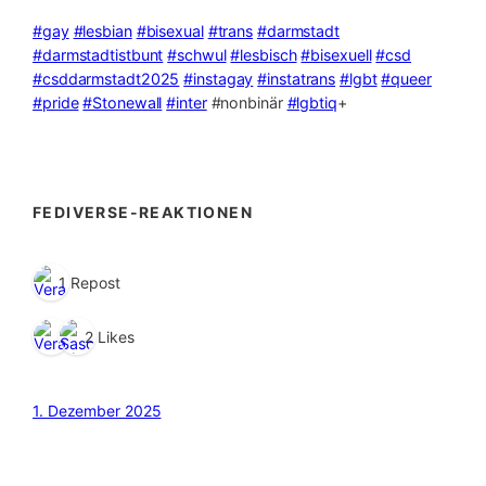
#gay
#lesbian
#bisexual
#trans
#darmstadt
#darmstadtistbunt
#schwul
#lesbisch
#bisexuell
#csd
#csddarmstadt2025
#instagay
#instatrans
#lgbt
#queer
#pride
#Stonewall
#inter
#nonbinär
#lgbtiq
+
FEDIVERSE-REAKTIONEN
1 Repost
2 Likes
1. Dezember 2025