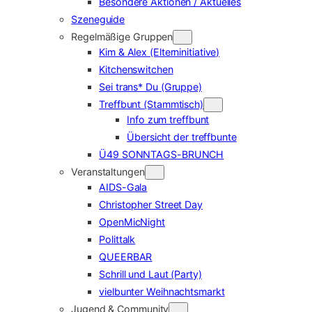
Besondere Aktionen / Aktuelles
Szeneguide
Regelmäßige Gruppen
Kim & Alex (Elterninitiative)
Kitchenswitchen
Sei trans* Du (Gruppe)
Treffbunt (Stammtisch)
Info zum treffbunt
Übersicht der treffbunte
Ü49 SONNTAGS-BRUNCH
Veranstaltungen
AIDS-Gala
Christopher Street Day
OpenMicNight
Polittalk
QUEERBAR
Schrill und Laut (Party)
vielbunter Weihnachtsmarkt
Jugend & Community