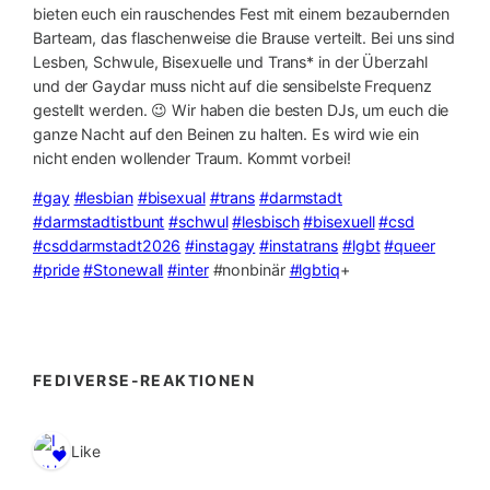
bieten euch ein rauschendes Fest mit einem bezaubernden
Barteam, das flaschenweise die Brause verteilt. Bei uns sind
Lesben, Schwule, Bisexuelle und Trans* in der Überzahl
und der Gaydar muss nicht auf die sensibelste Frequenz
gestellt werden. 😉 Wir haben die besten DJs, um euch die
ganze Nacht auf den Beinen zu halten. Es wird wie ein
nicht enden wollender Traum. Kommt vorbei!
#gay
#lesbian
#bisexual
#trans
#darmstadt
#darmstadtistbunt
#schwul
#lesbisch
#bisexuell
#csd
#csddarmstadt2026
#instagay
#instatrans
#lgbt
#queer
#pride
#Stonewall
#inter
#nonbinär
#lgbtiq
+
FEDIVERSE-REAKTIONEN
1 Like