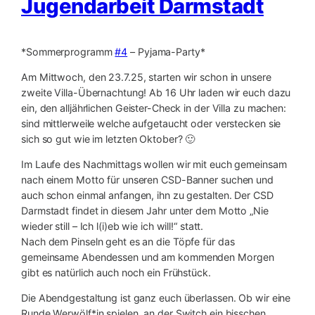
Jugendarbeit Darmstadt
*Sommerprogramm
#4
– Pyjama-Party*
Am Mittwoch, den 23.7.25, starten wir schon in unsere
zweite Villa-Übernachtung! Ab 16 Uhr laden wir euch dazu
ein, den alljährlichen Geister-Check in der Villa zu machen:
sind mittlerweile welche aufgetaucht oder verstecken sie
sich so gut wie im letzten Oktober? 🙂
Im Laufe des Nachmittags wollen wir mit euch gemeinsam
nach einem Motto für unseren CSD-Banner suchen und
auch schon einmal anfangen, ihn zu gestalten. Der CSD
Darmstadt findet in diesem Jahr unter dem Motto „Nie
wieder still – Ich l(i)eb wie ich will!“ statt.
Nach dem Pinseln geht es an die Töpfe für das
gemeinsame Abendessen und am kommenden Morgen
gibt es natürlich auch noch ein Frühstück.
Die Abendgestaltung ist ganz euch überlassen. Ob wir eine
Runde Werwölf*in spielen, an der Switch ein bisschen