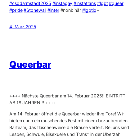
#csddarmstadt2025
#instagay
#instatrans
#lgbt
#queer
#pride
#Stonewall
#inter
#nonbinär
#lgbtiq
+
4. März 2025
Queerbar
++++ Nächste Queerbar am 14. Februar 2025‼️ EINTRITT
AB 18 JAHREN ‼️ ++++
Am 14. Februar öffnet die Queerbar wieder ihre Tore! Wir
bieten euch ein rauschendes Fest mit einem bezaubernden
Barteam, das flaschenweise die Brause verteilt. Bei uns sind
Lesben, Schwule, Bisexuelle und Trans* in der Überzahl