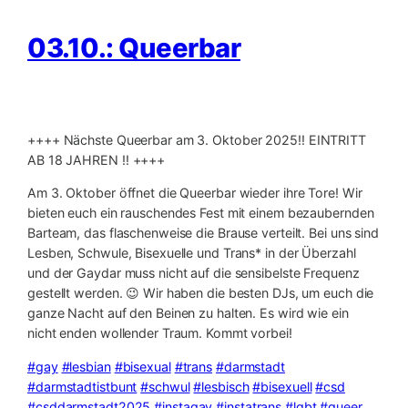
03.10.: Queerbar
++++ Nächste Queerbar am 3. Oktober 2025‼️ EINTRITT
AB 18 JAHREN ‼️ ++++
Am 3. Oktober öffnet die Queerbar wieder ihre Tore! Wir
bieten euch ein rauschendes Fest mit einem bezaubernden
Barteam, das flaschenweise die Brause verteilt. Bei uns sind
Lesben, Schwule, Bisexuelle und Trans* in der Überzahl
und der Gaydar muss nicht auf die sensibelste Frequenz
gestellt werden. 😉 Wir haben die besten DJs, um euch die
ganze Nacht auf den Beinen zu halten. Es wird wie ein
nicht enden wollender Traum. Kommt vorbei!
#gay
#lesbian
#bisexual
#trans
#darmstadt
#darmstadtistbunt
#schwul
#lesbisch
#bisexuell
#csd
#csddarmstadt2025
#instagay
#instatrans
#lgbt
#queer