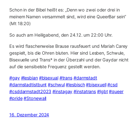
Schon in der Bibel heißt es: „Denn wo zwei oder drei in
meinem Namen versammelt sind, wird eine QueerBar sein“
(Mt 18:20)
So auch am Heiligabend, den 24.12. um 22:00 Uhr.
Es wird flaschenweise Brause rausfeuert und Mariah Carey
gespielt, bis die Ohren bluten. Hier sind Lesben, Schwule,
Bisexuelle und Trans* in der Überzahl und der Gaydar nicht
auf die sensibelste Frequenz gestellt werden.
#gay
#lesbian
#bisexual
#trans
#darmstadt
#darmstadtistbunt
#schwul
#lesbisch
#bisexuell
#csd
#csddarmstadt2023
#instagay
#instatrans
#lgbt
#queer
#pride
#Stonewall
16. Dezember 2024