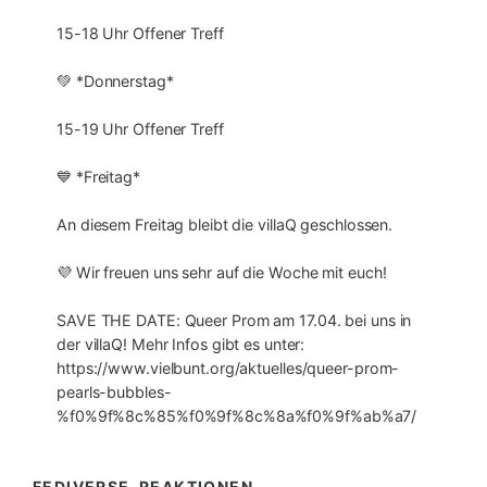
15-18 Uhr Offener Treff
💚 *Donnerstag*
15-19 Uhr Offener Treff
💙 *Freitag*
An diesem Freitag bleibt die villaQ geschlossen.
💜 Wir freuen uns sehr auf die Woche mit euch!
SAVE THE DATE: Queer Prom am 17.04. bei uns in
der villaQ! Mehr Infos gibt es unter:
https://www.vielbunt.org/aktuelles/queer-prom-
pearls-bubbles-
%f0%9f%8c%85%f0%9f%8c%8a%f0%9f%ab%a7/
FEDIVERSE-REAKTIONEN