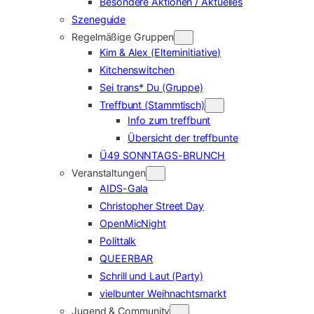
Besondere Aktionen / Aktuelles
Szeneguide
Regelmäßige Gruppen
Kim & Alex (Elterninitiative)
Kitchenswitchen
Sei trans* Du (Gruppe)
Treffbunt (Stammtisch)
Info zum treffbunt
Übersicht der treffbunte
Ü49 SONNTAGS-BRUNCH
Veranstaltungen
AIDS-Gala
Christopher Street Day
OpenMicNight
Polittalk
QUEERBAR
Schrill und Laut (Party)
vielbunter Weihnachtsmarkt
Jugend & Community