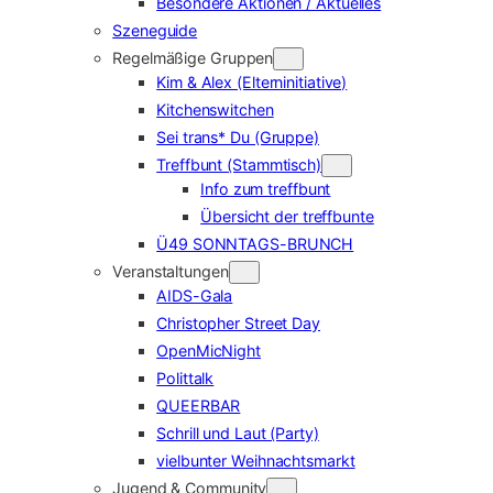
Besondere Aktionen / Aktuelles
Szeneguide
Regelmäßige Gruppen
Kim & Alex (Elterninitiative)
Kitchenswitchen
Sei trans* Du (Gruppe)
Treffbunt (Stammtisch)
Info zum treffbunt
Übersicht der treffbunte
Ü49 SONNTAGS-BRUNCH
Veranstaltungen
AIDS-Gala
Christopher Street Day
OpenMicNight
Polittalk
QUEERBAR
Schrill und Laut (Party)
vielbunter Weihnachtsmarkt
Jugend & Community