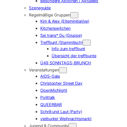
Besondere Aktionen / Aktuelles
Szeneguide
Regelmäßige Gruppen
Kim & Alex (Elterninitiative)
Kitchenswitchen
Sei trans* Du (Gruppe)
Treffbunt (Stammtisch)
Info zum treffbunt
Übersicht der treffbunte
Ü49 SONNTAGS-BRUNCH
Veranstaltungen
AIDS-Gala
Christopher Street Day
OpenMicNight
Polittalk
QUEERBAR
Schrill und Laut (Party)
vielbunter Weihnachtsmarkt
Jugend & Community