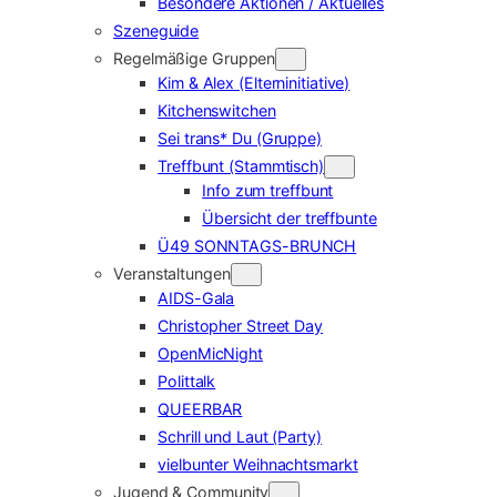
Besondere Aktionen / Aktuelles
Szeneguide
Regelmäßige Gruppen
Kim & Alex (Elterninitiative)
Kitchenswitchen
Sei trans* Du (Gruppe)
Treffbunt (Stammtisch)
Info zum treffbunt
Übersicht der treffbunte
Ü49 SONNTAGS-BRUNCH
Veranstaltungen
AIDS-Gala
Christopher Street Day
OpenMicNight
Polittalk
QUEERBAR
Schrill und Laut (Party)
vielbunter Weihnachtsmarkt
Jugend & Community