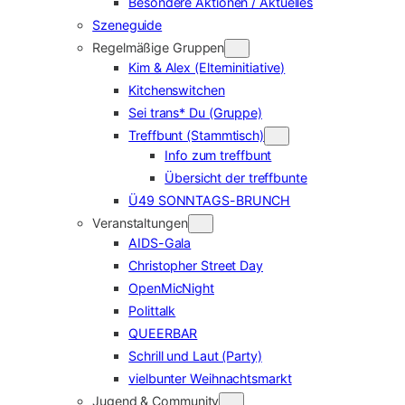
Besondere Aktionen / Aktuelles
Szeneguide
Regelmäßige Gruppen
Kim & Alex (Elterninitiative)
Kitchenswitchen
Sei trans* Du (Gruppe)
Treffbunt (Stammtisch)
Info zum treffbunt
Übersicht der treffbunte
Ü49 SONNTAGS-BRUNCH
Veranstaltungen
AIDS-Gala
Christopher Street Day
OpenMicNight
Polittalk
QUEERBAR
Schrill und Laut (Party)
vielbunter Weihnachtsmarkt
Jugend & Community