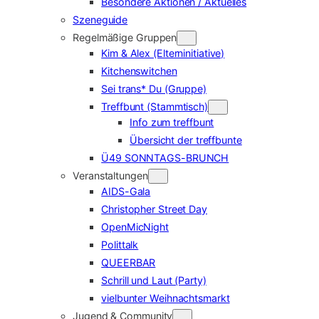
Besondere Aktionen / Aktuelles
Szeneguide
Regelmäßige Gruppen
Kim & Alex (Elterninitiative)
Kitchenswitchen
Sei trans* Du (Gruppe)
Treffbunt (Stammtisch)
Info zum treffbunt
Übersicht der treffbunte
Ü49 SONNTAGS-BRUNCH
Veranstaltungen
AIDS-Gala
Christopher Street Day
OpenMicNight
Polittalk
QUEERBAR
Schrill und Laut (Party)
vielbunter Weihnachtsmarkt
Jugend & Community