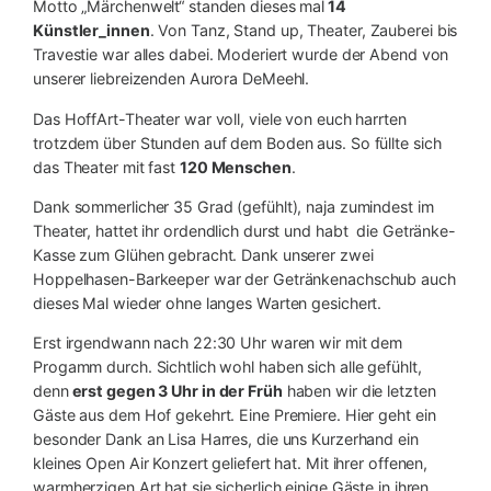
Motto „Märchenwelt“ standen dieses mal
14
Künstler_innen
. Von Tanz, Stand up, Theater, Zauberei bis
Travestie war alles dabei. Moderiert wurde der Abend von
unserer liebreizenden Aurora DeMeehl.
Das HoffArt-Theater war voll, viele von euch harrten
trotzdem über Stunden auf dem Boden aus. So füllte sich
das Theater mit fast
120 Menschen
.
Dank sommerlicher 35 Grad (gefühlt), naja zumindest im
Theater, hattet ihr ordendlich durst und habt die Getränke-
Kasse zum Glühen gebracht. Dank unserer zwei
Hoppelhasen-Barkeeper war der Getränkenachschub auch
dieses Mal wieder ohne langes Warten gesichert.
Erst irgendwann nach 22:30 Uhr waren wir mit dem
Progamm durch. Sichtlich wohl haben sich alle gefühlt,
denn
erst gegen 3 Uhr in der Früh
haben wir die letzten
Gäste aus dem Hof gekehrt. Eine Premiere. Hier geht ein
besonder Dank an Lisa Harres, die uns Kurzerhand ein
kleines Open Air Konzert geliefert hat. Mit ihrer offenen,
warmherzigen Art hat sie sicherlich einige Gäste in ihren