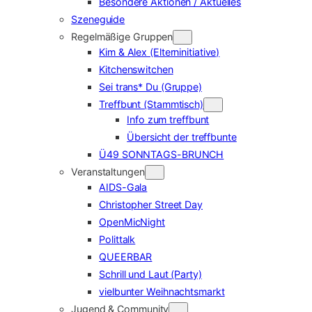
Besondere Aktionen / Aktuelles
Szeneguide
Regelmäßige Gruppen
Kim & Alex (Elterninitiative)
Kitchenswitchen
Sei trans* Du (Gruppe)
Treffbunt (Stammtisch)
Info zum treffbunt
Übersicht der treffbunte
Ü49 SONNTAGS-BRUNCH
Veranstaltungen
AIDS-Gala
Christopher Street Day
OpenMicNight
Polittalk
QUEERBAR
Schrill und Laut (Party)
vielbunter Weihnachtsmarkt
Jugend & Community