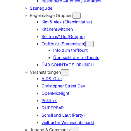
Besondere Aktionen / Aktuelles
Szeneguide
Regelmäßige Gruppen
Kim & Alex (Elterninitiative)
Kitchenswitchen
Sei trans* Du (Gruppe)
Treffbunt (Stammtisch)
Info zum treffbunt
Übersicht der treffbunte
Ü49 SONNTAGS-BRUNCH
Veranstaltungen
AIDS-Gala
Christopher Street Day
OpenMicNight
Polittalk
QUEERBAR
Schrill und Laut (Party)
vielbunter Weihnachtsmarkt
Jugend & Community