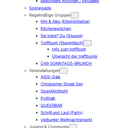
Besondere Aktionen / Aktuelles
Szeneguide
Regelmäßige Gruppen
Kim & Alex (Elterninitiative)
Kitchenswitchen
Sei trans* Du (Gruppe)
Treffbunt (Stammtisch)
Info zum treffbunt
Übersicht der treffbunte
Ü49 SONNTAGS-BRUNCH
Veranstaltungen
AIDS-Gala
Christopher Street Day
OpenMicNight
Polittalk
QUEERBAR
Schrill und Laut (Party)
vielbunter Weihnachtsmarkt
Jugend & Community