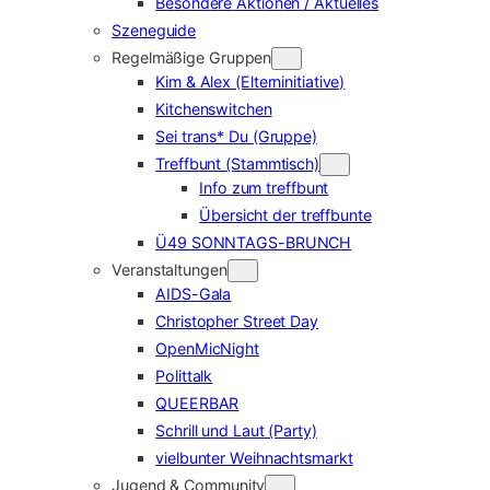
Besondere Aktionen / Aktuelles
Szeneguide
Regelmäßige Gruppen
Kim & Alex (Elterninitiative)
Kitchenswitchen
Sei trans* Du (Gruppe)
Treffbunt (Stammtisch)
Info zum treffbunt
Übersicht der treffbunte
Ü49 SONNTAGS-BRUNCH
Veranstaltungen
AIDS-Gala
Christopher Street Day
OpenMicNight
Polittalk
QUEERBAR
Schrill und Laut (Party)
vielbunter Weihnachtsmarkt
Jugend & Community