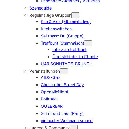
Besondere Aktionen / Aktuelles
Szeneguide
Regelmäßige Gruppen
Kim & Alex (Elterninitiative)
Kitchenswitchen
Sei trans* Du (Gruppe)
Treffbunt (Stammtisch)
Info zum treffbunt
Übersicht der treffbunte
Ü49 SONNTAGS-BRUNCH
Veranstaltungen
AIDS-Gala
Christopher Street Day
OpenMicNight
Polittalk
QUEERBAR
Schrill und Laut (Party)
vielbunter Weihnachtsmarkt
Jugend & Community