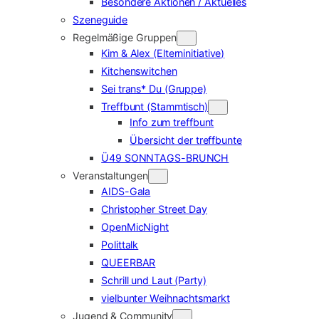
Besondere Aktionen / Aktuelles
Szeneguide
Regelmäßige Gruppen
Kim & Alex (Elterninitiative)
Kitchenswitchen
Sei trans* Du (Gruppe)
Treffbunt (Stammtisch)
Info zum treffbunt
Übersicht der treffbunte
Ü49 SONNTAGS-BRUNCH
Veranstaltungen
AIDS-Gala
Christopher Street Day
OpenMicNight
Polittalk
QUEERBAR
Schrill und Laut (Party)
vielbunter Weihnachtsmarkt
Jugend & Community