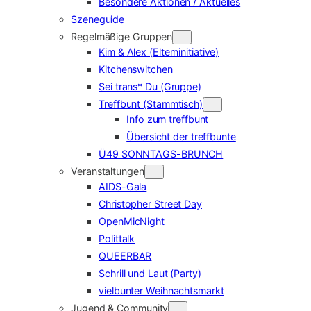
Besondere Aktionen / Aktuelles
Szeneguide
Regelmäßige Gruppen
Kim & Alex (Elterninitiative)
Kitchenswitchen
Sei trans* Du (Gruppe)
Treffbunt (Stammtisch)
Info zum treffbunt
Übersicht der treffbunte
Ü49 SONNTAGS-BRUNCH
Veranstaltungen
AIDS-Gala
Christopher Street Day
OpenMicNight
Polittalk
QUEERBAR
Schrill und Laut (Party)
vielbunter Weihnachtsmarkt
Jugend & Community