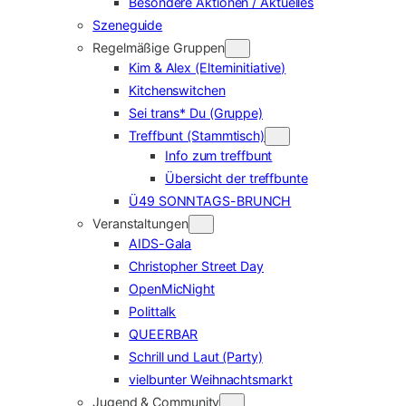
Besondere Aktionen / Aktuelles
Szeneguide
Regelmäßige Gruppen
Kim & Alex (Elterninitiative)
Kitchenswitchen
Sei trans* Du (Gruppe)
Treffbunt (Stammtisch)
Info zum treffbunt
Übersicht der treffbunte
Ü49 SONNTAGS-BRUNCH
Veranstaltungen
AIDS-Gala
Christopher Street Day
OpenMicNight
Polittalk
QUEERBAR
Schrill und Laut (Party)
vielbunter Weihnachtsmarkt
Jugend & Community