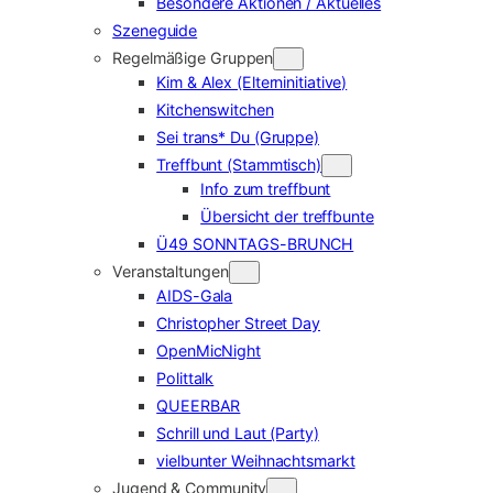
Besondere Aktionen / Aktuelles
Szeneguide
Regelmäßige Gruppen
Kim & Alex (Elterninitiative)
Kitchenswitchen
Sei trans* Du (Gruppe)
Treffbunt (Stammtisch)
Info zum treffbunt
Übersicht der treffbunte
Ü49 SONNTAGS-BRUNCH
Veranstaltungen
AIDS-Gala
Christopher Street Day
OpenMicNight
Polittalk
QUEERBAR
Schrill und Laut (Party)
vielbunter Weihnachtsmarkt
Jugend & Community