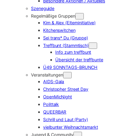
Besondere Aktionen / Aktuelles
Szeneguide
Regelmäßige Gruppen
Kim & Alex (Elterninitiative)
Kitchenswitchen
Sei trans* Du (Gruppe)
Treffbunt (Stammtisch)
Info zum treffbunt
Übersicht der treffbunte
Ü49 SONNTAGS-BRUNCH
Veranstaltungen
AIDS-Gala
Christopher Street Day
OpenMicNight
Polittalk
QUEERBAR
Schrill und Laut (Party)
vielbunter Weihnachtsmarkt
Jugend & Community