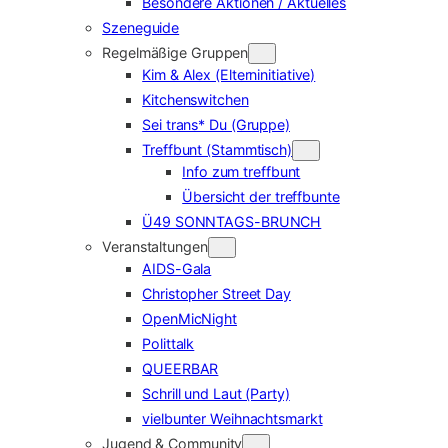
Besondere Aktionen / Aktuelles
Szeneguide
Regelmäßige Gruppen
Kim & Alex (Elterninitiative)
Kitchenswitchen
Sei trans* Du (Gruppe)
Treffbunt (Stammtisch)
Info zum treffbunt
Übersicht der treffbunte
Ü49 SONNTAGS-BRUNCH
Veranstaltungen
AIDS-Gala
Christopher Street Day
OpenMicNight
Polittalk
QUEERBAR
Schrill und Laut (Party)
vielbunter Weihnachtsmarkt
Jugend & Community