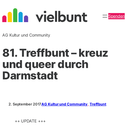
Zum
Inhalt
Spenden
springen
AG Kultur und Community
81. Treffbunt – kreuz
und queer durch
Darmstadt
2. September 2017
AG Kultur und Community
, 
Treffbunt
++ UPDATE +++