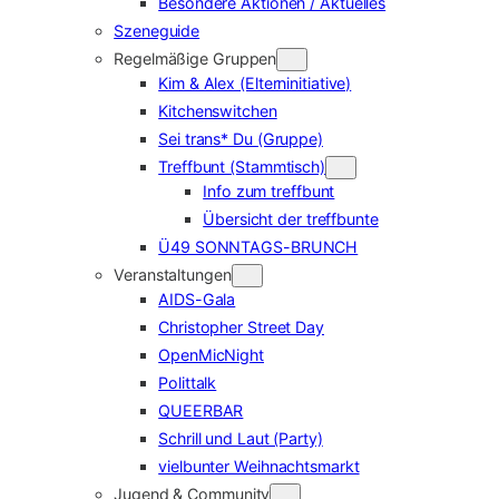
Besondere Aktionen / Aktuelles
Szeneguide
Regelmäßige Gruppen
Kim & Alex (Elterninitiative)
Kitchenswitchen
Sei trans* Du (Gruppe)
Treffbunt (Stammtisch)
Info zum treffbunt
Übersicht der treffbunte
Ü49 SONNTAGS-BRUNCH
Veranstaltungen
AIDS-Gala
Christopher Street Day
OpenMicNight
Polittalk
QUEERBAR
Schrill und Laut (Party)
vielbunter Weihnachtsmarkt
Jugend & Community