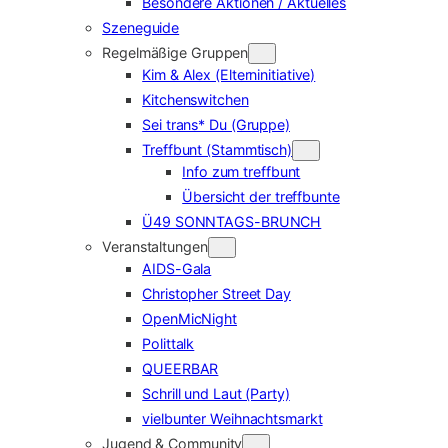
Besondere Aktionen / Aktuelles
Szeneguide
Regelmäßige Gruppen
Kim & Alex (Elterninitiative)
Kitchenswitchen
Sei trans* Du (Gruppe)
Treffbunt (Stammtisch)
Info zum treffbunt
Übersicht der treffbunte
Ü49 SONNTAGS-BRUNCH
Veranstaltungen
AIDS-Gala
Christopher Street Day
OpenMicNight
Polittalk
QUEERBAR
Schrill und Laut (Party)
vielbunter Weihnachtsmarkt
Jugend & Community