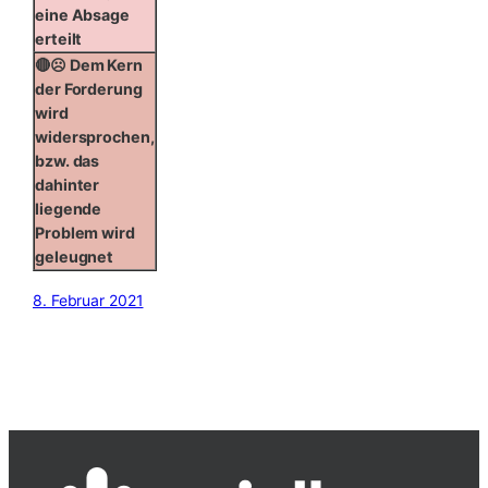
eine Absage
erteilt
🔴☹️ Dem Kern
der Forderung
wird
widersprochen,
bzw. das
dahinter
liegende
Problem wird
geleugnet
8. Februar 2021