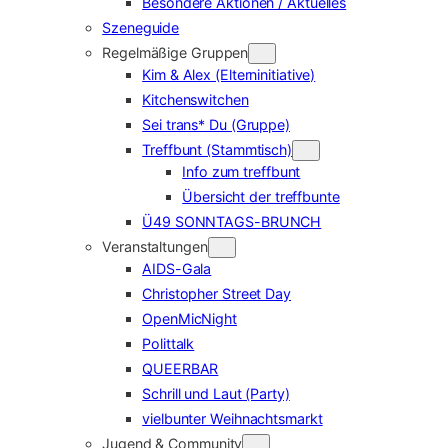
Besondere Aktionen / Aktuelles
Szeneguide
Regelmäßige Gruppen
Kim & Alex (Elterninitiative)
Kitchenswitchen
Sei trans* Du (Gruppe)
Treffbunt (Stammtisch)
Info zum treffbunt
Übersicht der treffbunte
Ü49 SONNTAGS-BRUNCH
Veranstaltungen
AIDS-Gala
Christopher Street Day
OpenMicNight
Polittalk
QUEERBAR
Schrill und Laut (Party)
vielbunter Weihnachtsmarkt
Jugend & Community