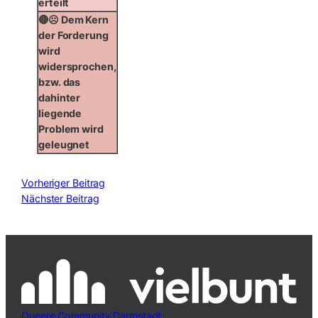
erteilt
🔴☹️ Dem Kern
der Forderung
wird
widersprochen,
bzw. das
dahinter
liegende
Problem wird
geleugnet
Vorheriger Beitrag
Nächster Beitrag
Queere Community Darmstadt