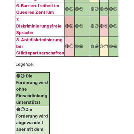
6. Barrierefreiheit im
🟢😃
🟢😃
🟢😃
🟢😃
🟢😃
🟡😐
Queeren Zentrum
7.
Diskriminierungsfreie
🔴☹️
🟢😃
🟢😃
🔴😕
🟢😃
🟢😃
Sprache
8. Antidiskriminierung
bei
🔴😕
🟢😃
🟢😃
🟡😐
🟢😃
🟢😃
Städtepartnerschaften
Legende:
🟢😃 Die
Forderung wird
ohne
Einschränkung
unterstützt
🟢🙂 Die
Forderung wird
abgewandelt,
aber mit dem