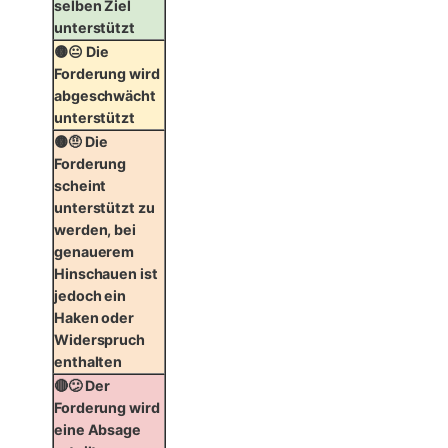
selben Ziel
unterstützt
🟡😐 Die
Forderung wird
abgeschwächt
unterstützt
🟡🤨 Die
Forderung
scheint
unterstützt zu
werden, bei
genauerem
Hinschauen ist
jedoch ein
Haken oder
Widerspruch
enthalten
🔴😕 Der
Forderung wird
eine Absage