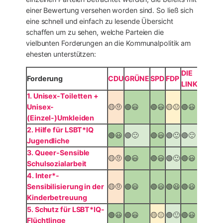
einer Bewertung versehen worden sind. So ließ sich
eine schnell und einfach zu lesende Übersicht
schaffen um zu sehen, welche Parteien die
vielbunten Forderungen an die Kommunalpolitik am
ehesten unterstützen:
DIE
Forderung
CDU
GRÜNE
SPD
FDP
UFFB
LINKE
1. Unisex-Toiletten +
Unisex-
🟡🤨
🟢😃
🟢😃
🟡😐
🟢😃
🟢😃
(Einzel-)Umkleiden
2. Hilfe für LSBT*IQ
🟢😃
🟢🙂
🟢😃
🟢🙂
🟢🙂
🟡🤨
Jugendliche
3. Queer-Sensible
🟡🤨
🟢😃
🟢😃
🟢🙂
🟢😃
🔴😕
Schulsozialarbeit
4. Inter*-
Sensibilisierung in der
🟡🤨
🟢😃
🟢😃
🟢😃
🟢😃
🟢😃
Kinderbetreuung
5. Schutz für LSBT*IQ-
🟢😃
🟢😃
🟡😐
🟢🙂
🟢😃
🟡😐
Flüchtlinge