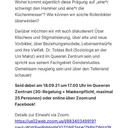
Woher kommt eigentlich diese Prägung auf „eine*r
schwingt den Hammer und eine*r die
Küchenmesser“? Wie können wir solche Rollenbilder
überwinden?
Darüber möchten wir mit euch diskutieren! Über
Klischees und Stigmatisierung, über alte und neue
Vorbilder, über Beziehungsmodelle, Lebensentwürfe
und ihre Vielfalt. Dr. Tobias Boll (Soziologe an der
Uni Mainz) wird im Queeren Zentrum sein und
spricht aus seinem Fachgebiet Genderstudies.
Gemeinsam neugierig sein und über den Tellerrand
schauen!
Seid dabei am 18.09.21 um 17.00 Uhr im Queeren
Zentrum (3G-Regelung + Maskenpflicht, maximal
25 Personen) oder online über Zoom und
Facebook!
Details zur Einwahl via Zoom:
https://us02web.zoom.us/j/88340349919?
pwd=WVdXenRsMndhOGZGNE5HaVZMNjZWdz09