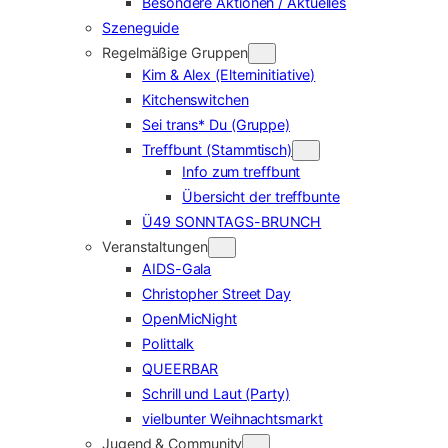
Besondere Aktionen / Aktuelles
Szeneguide
Regelmäßige Gruppen
Kim & Alex (Elterninitiative)
Kitchenswitchen
Sei trans* Du (Gruppe)
Treffbunt (Stammtisch)
Info zum treffbunt
Übersicht der treffbunte
Ü49 SONNTAGS-BRUNCH
Veranstaltungen
AIDS-Gala
Christopher Street Day
OpenMicNight
Polittalk
QUEERBAR
Schrill und Laut (Party)
vielbunter Weihnachtsmarkt
Jugend & Community