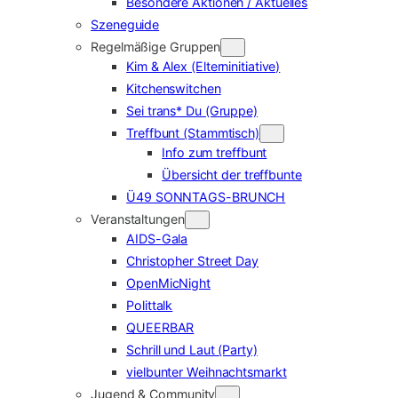
Besondere Aktionen / Aktuelles
Szeneguide
Regelmäßige Gruppen
Kim & Alex (Elterninitiative)
Kitchenswitchen
Sei trans* Du (Gruppe)
Treffbunt (Stammtisch)
Info zum treffbunt
Übersicht der treffbunte
Ü49 SONNTAGS-BRUNCH
Veranstaltungen
AIDS-Gala
Christopher Street Day
OpenMicNight
Polittalk
QUEERBAR
Schrill und Laut (Party)
vielbunter Weihnachtsmarkt
Jugend & Community