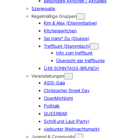
Besondere Aktionen / Aktuelles
Szeneguide
Regelmäßige Gruppen
Kim & Alex (Elterninitiative)
Kitchenswitchen
Sei trans* Du (Gruppe)
Treffbunt (Stammtisch)
Info zum treffbunt
Übersicht der treffbunte
Ü49 SONNTAGS-BRUNCH
Veranstaltungen
AIDS-Gala
Christopher Street Day
OpenMicNight
Polittalk
QUEERBAR
Schrill und Laut (Party)
vielbunter Weihnachtsmarkt
Jugend & Community