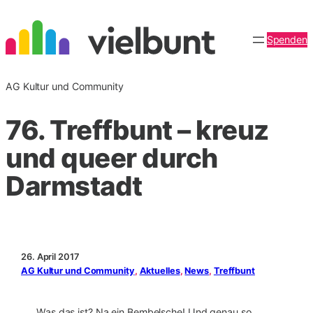
Zum
Inhalt
Spenden
springen
AG Kultur und Community
76. Treffbunt – kreuz
und queer durch
Darmstadt
26. April 2017
AG Kultur und Community
, 
Aktuelles
, 
News
, 
Treffbunt
Was das ist? Na ein Bembelsche! Und genau so