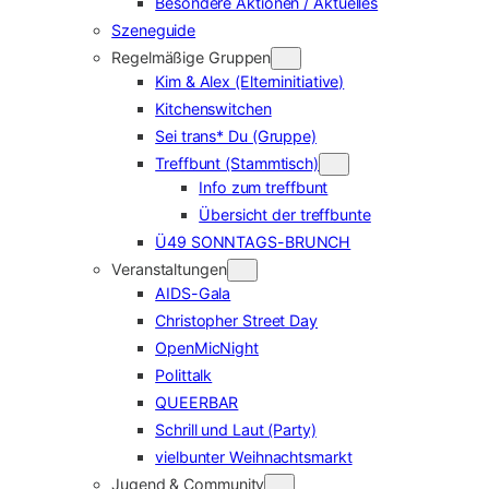
Besondere Aktionen / Aktuelles
Szeneguide
Regelmäßige Gruppen
Kim & Alex (Elterninitiative)
Kitchenswitchen
Sei trans* Du (Gruppe)
Treffbunt (Stammtisch)
Info zum treffbunt
Übersicht der treffbunte
Ü49 SONNTAGS-BRUNCH
Veranstaltungen
AIDS-Gala
Christopher Street Day
OpenMicNight
Polittalk
QUEERBAR
Schrill und Laut (Party)
vielbunter Weihnachtsmarkt
Jugend & Community