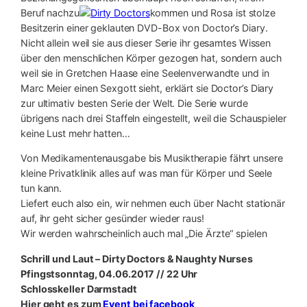
Beruf nachzu
kommen und Rosa ist stolze
Besitzerin einer geklauten DVD-Box von Doctor’s Diary.
Nicht allein weil sie aus dieser Serie ihr gesamtes Wissen
über den menschlichen Körper gezogen hat, sondern auch
weil sie in Gretchen Haase eine Seelenverwandte und in
Marc Meier einen Sexgott sieht, erklärt sie Doctor’s Diary
zur ultimativ besten Serie der Welt. Die Serie wurde
übrigens nach drei Staffeln eingestellt, weil die Schauspieler
keine Lust mehr hatten…
Von Medikamentenausgabe bis Musiktherapie fährt unsere
kleine Privatklinik alles auf was man für Körper und Seele
tun kann.
Liefert euch also ein, wir nehmen euch über Nacht stationär
auf, ihr geht sicher gesünder wieder raus!
Wir werden wahrscheinlich auch mal „Die Ärzte“ spielen
Schrill und Laut – Dirty Doctors & Naughty Nurses
Pfingstsonntag, 04.06.2017 // 22 Uhr
Schlosskeller Darmstadt
Hier geht es zum
Event bei facebook