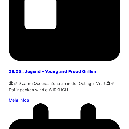
28.05.: Jugend – Young and Proud Grillen
🏛️🎉 9 Jahre Queeres Zentrum in der Oetinger Villa! 🏛️🎉
Dafür packen wir die WIRKLICH…
Mehr Infos