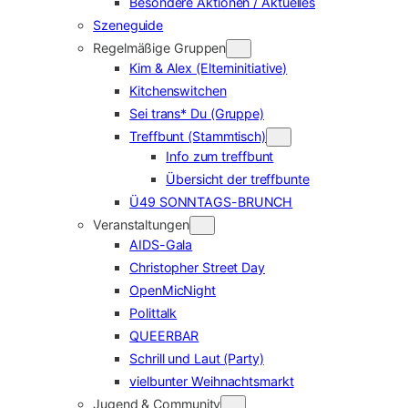
Besondere Aktionen / Aktuelles
Szeneguide
Regelmäßige Gruppen
Kim & Alex (Elterninitiative)
Kitchenswitchen
Sei trans* Du (Gruppe)
Treffbunt (Stammtisch)
Info zum treffbunt
Übersicht der treffbunte
Ü49 SONNTAGS-BRUNCH
Veranstaltungen
AIDS-Gala
Christopher Street Day
OpenMicNight
Polittalk
QUEERBAR
Schrill und Laut (Party)
vielbunter Weihnachtsmarkt
Jugend & Community