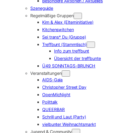
Besondere Aktionen / Aktuelles
Szeneguide
Regelmäßige Gruppen
Kim & Alex (Elterninitiative)
Kitchenswitchen
Sei trans* Du (Gruppe)
Treffbunt (Stammtisch)
Info zum treffbunt
Übersicht der treffbunte
Ü49 SONNTAGS-BRUNCH
Veranstaltungen
AIDS-Gala
Christopher Street Day
OpenMicNight
Polittalk
QUEERBAR
Schrill und Laut (Party)
vielbunter Weihnachtsmarkt
Jugend & Community