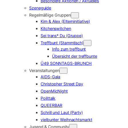
Besondere Aktionen / Aktuelles
Szeneguide
Regelmäßige Gruppen
Kim & Alex (Elterninitiative)
Kitchenswitchen
Sei trans* Du (Gruppe)
Treffbunt (Stammtisch)
Info zum treffbunt
Übersicht der treffbunte
Ü49 SONNTAGS-BRUNCH
Veranstaltungen
AIDS-Gala
Christopher Street Day
OpenMicNight
Polittalk
QUEERBAR
Schrill und Laut (Party)
vielbunter Weihnachtsmarkt
Jugend & Community