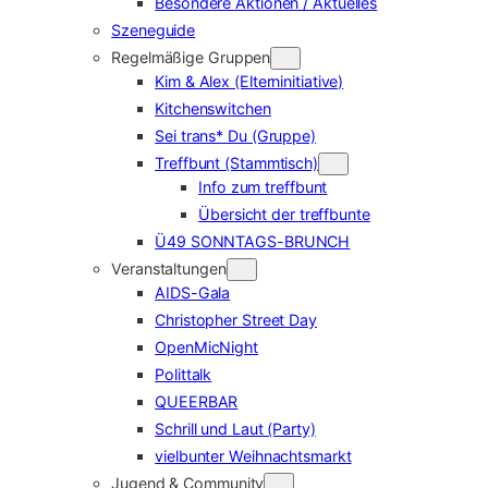
Besondere Aktionen / Aktuelles
Szeneguide
Regelmäßige Gruppen
Kim & Alex (Elterninitiative)
Kitchenswitchen
Sei trans* Du (Gruppe)
Treffbunt (Stammtisch)
Info zum treffbunt
Übersicht der treffbunte
Ü49 SONNTAGS-BRUNCH
Veranstaltungen
AIDS-Gala
Christopher Street Day
OpenMicNight
Polittalk
QUEERBAR
Schrill und Laut (Party)
vielbunter Weihnachtsmarkt
Jugend & Community