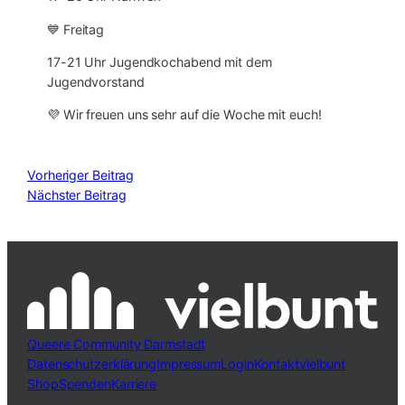
💙 Freitag
17-21 Uhr Jugendkochabend mit dem
Jugendvorstand
💜 Wir freuen uns sehr auf die Woche mit euch!
Vorheriger Beitrag
Nächster Beitrag
Queere Community Darmstadt
Datenschutzerklärung
Impressum
Login
Kontakt
vielbunt
Shop
Spenden
Karriere