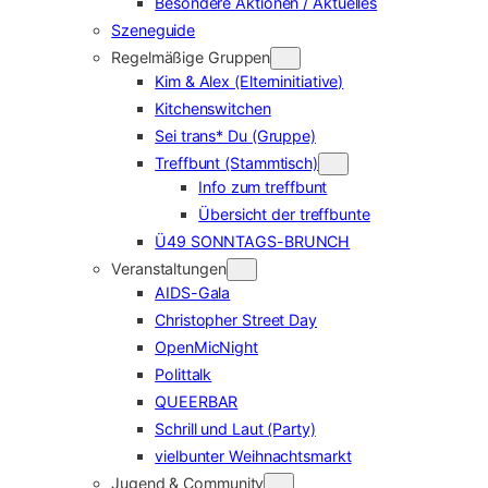
Besondere Aktionen / Aktuelles
Szeneguide
Regelmäßige Gruppen
Kim & Alex (Elterninitiative)
Kitchenswitchen
Sei trans* Du (Gruppe)
Treffbunt (Stammtisch)
Info zum treffbunt
Übersicht der treffbunte
Ü49 SONNTAGS-BRUNCH
Veranstaltungen
AIDS-Gala
Christopher Street Day
OpenMicNight
Polittalk
QUEERBAR
Schrill und Laut (Party)
vielbunter Weihnachtsmarkt
Jugend & Community