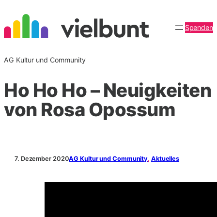
Zum
Inhalt
Spenden
springen
AG Kultur und Community
Ho Ho Ho – Neuigkeiten
von Rosa Opossum
7. Dezember 2020
AG Kultur und Community
, 
Aktuelles