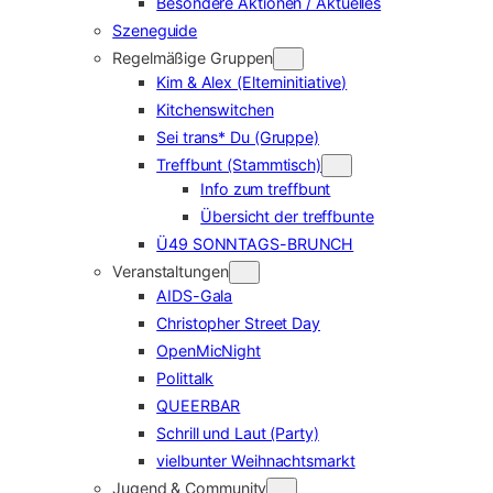
Besondere Aktionen / Aktuelles
Szeneguide
Regelmäßige Gruppen
Kim & Alex (Elterninitiative)
Kitchenswitchen
Sei trans* Du (Gruppe)
Treffbunt (Stammtisch)
Info zum treffbunt
Übersicht der treffbunte
Ü49 SONNTAGS-BRUNCH
Veranstaltungen
AIDS-Gala
Christopher Street Day
OpenMicNight
Polittalk
QUEERBAR
Schrill und Laut (Party)
vielbunter Weihnachtsmarkt
Jugend & Community