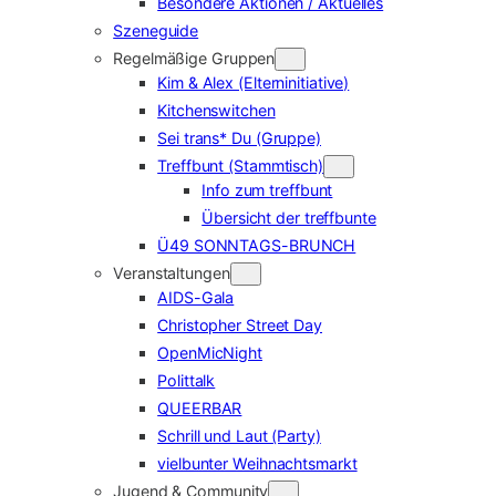
Besondere Aktionen / Aktuelles
Szeneguide
Regelmäßige Gruppen
Kim & Alex (Elterninitiative)
Kitchenswitchen
Sei trans* Du (Gruppe)
Treffbunt (Stammtisch)
Info zum treffbunt
Übersicht der treffbunte
Ü49 SONNTAGS-BRUNCH
Veranstaltungen
AIDS-Gala
Christopher Street Day
OpenMicNight
Polittalk
QUEERBAR
Schrill und Laut (Party)
vielbunter Weihnachtsmarkt
Jugend & Community