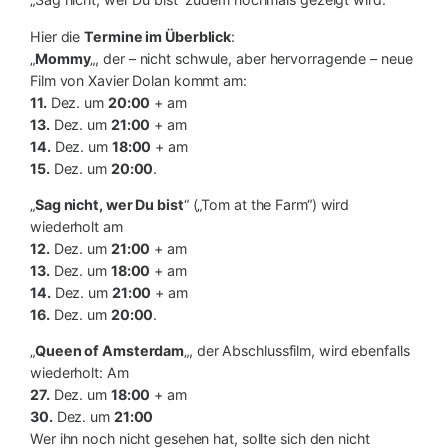
Hier die
Termine im Überblick
:
„
Mommy
„, der – nicht schwule, aber hervorragende – neue
Film von Xavier Dolan kommt am:
11.
Dez. um
20:00
+ am
13.
Dez. um
21:00
+ am
14.
Dez. um
18:00
+ am
15.
Dez. um
20:00
.
„
Sag nicht, wer Du bist
“ („Tom at the Farm“) wird
wiederholt am
12.
Dez. um
21:00
+ am
13.
Dez. um
18:00
+ am
14.
Dez. um
21:00
+ am
16.
Dez. um
20:00
.
„
Queen of Amsterdam
„, der Abschlussfilm, wird ebenfalls
wiederholt: Am
27.
Dez. um
18:00
+ am
30.
Dez. um
21:00
Wer ihn noch nicht gesehen hat, sollte sich den nicht